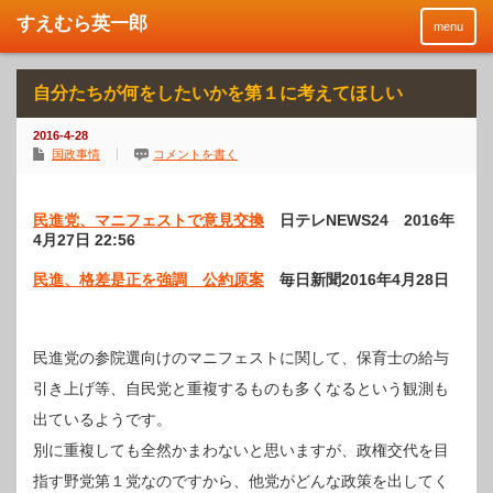
menu
自分たちが何をしたいかを第１に考えてほしい
2016-4-28
国政事情
コメントを書く
民進党、マニフェストで意見交換
日テレNEWS24 2016年
4月27日 22:56
民進、格差是正を強調 公約原案
毎日新聞
2016年4月28日
民進党の参院選向けのマニフェストに関して、保育士の給与
引き上げ等、自民党と重複するものも多くなるという観測も
出ているようです。
別に重複しても全然かまわないと思いますが、政権交代を目
指す野党第１党なのですから、他党がどんな政策を出してく