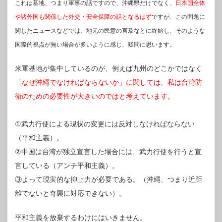
これは基地、つまり軍事の話ですので、沖縄県だけでなく、
日本国全体
や諸外国も関係した外交・安全保障の話となるはず
ですが、この問題に
関したニュースなどでは、地元の民意の言及などに終始し、そのような
国際的視点が無い場合が多いように感じ、疑問に思います。
米軍基地が集中しているのが、例えば九州のどこかではなく
「なぜ沖縄でなければならないか」に関しては、私は台湾防
衛のための必要性が大きいのではと考えています。
①武力行使による現状の変更には反対しなければならない
（平和主義）。
②中国は台湾が独立宣言した場合には、武力行使を行うと宣
言している（アンチ平和主義）。
③よって現実的な抑止力が必要である。（沖縄、つまり近距
離でないと奇襲に対応できない）。
平和主義を放棄するわけにはいきません。