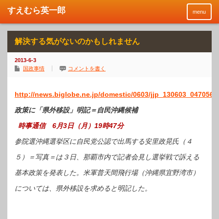
menu
解決する気がないのかもしれません
2013-6-3
国政事情
コメントを書く
http://news.biglobe.ne.jp/domestic/0603/jjp_130603_0470568
政策に「県外移設」明記＝自民沖縄候補
時事通信 6月3日（月）19時47分
参院選沖縄選挙区に自民党公認で出馬する安里政晃氏（４
５）＝写真＝は３日、那覇市内で記者会見し選挙戦で訴える
基本政策を発表した。米軍普天間飛行場（沖縄県宜野湾市）
については、県外移設を求めると明記した。