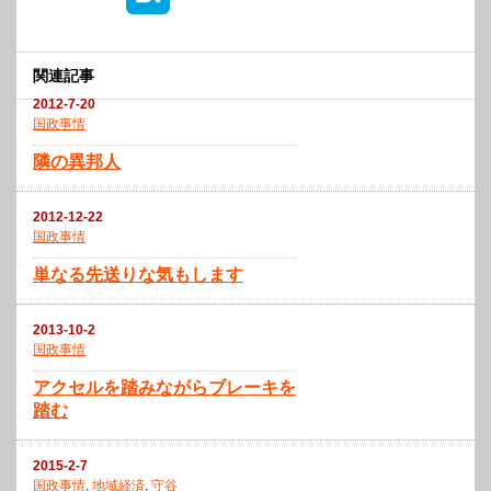
関連記事
2012-7-20
国政事情
隣の異邦人
2012-12-22
国政事情
単なる先送りな気もします
2013-10-2
国政事情
アクセルを踏みながらブレーキを
踏む
2015-2-7
国政事情
,
地域経済
,
守谷