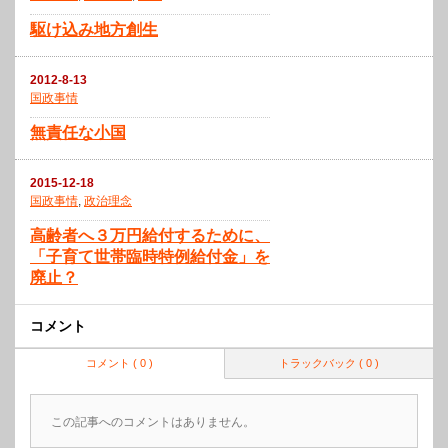
駆け込み地方創生
2012-8-13
国政事情
無責任な小国
2015-12-18
国政事情
,
政治理念
高齢者へ３万円給付するために、
「子育て世帯臨時特例給付金」を
廃止？
コメント
コメント ( 0 )
トラックバック ( 0 )
この記事へのコメントはありません。