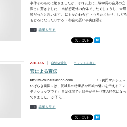
事件そのものに驚きましたが、それ以上に二塚学長の会見の立
派さに驚きました。 当然想定外の自体でしたでしょうし、未経
験だったと思います。 にもかかわらず ・うろたえたり、しどろ
もどろになったりする ・都合の悪い事実は隠そ…
詳細を見る
2011-12-5
自治体競争
コメントを書く
官による宣伝
http://www.ibarakishop.com/ ↑（黄門マルシェ～
いばらき農園～は、茨城県の特産品や茨城の魅力を伝えるアン
テナショップです） 自治体間でも競争が当たり前の時代になっ
てきました。 少子化…
詳細を見る