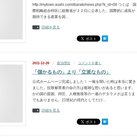
http://mytown.asahi.com/ibaraki/news.php?k_id=08 つくば 国
際戦略総合特区に総務省が２２日に公表した、国際的に成長が
期待できる産業を国…
詳細を見る
2011-12-20
政治理念
コメントを書く
「儲かるもの」より「立派なもの」
公式ホームページ完成しました！ 一報を聞いた時は本当に驚き
ました。拉致被害者の会の方は複雑な想いがあると思います。
かの国の貧困、抑圧、人権無視等の一連のデタラメさは言うま
でもありません。21世紀の現代としてだけ…
詳細を見る