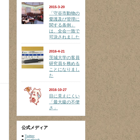
2015-3-20
「守谷市動物の
愛護及び管理に
関する条例」
は、全会一致で
可決されました
2016-4-21
茨城大学の客員
研究員を務める
ことになりまし
た
2016-10-27
目に見えにくい
「最大級の不便
さ」
公式メディア
■
Twitter
■
Facebook