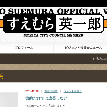
プロフィール
ビジョンと後援会ニュース
お世話になった皆様へ
月
2011-12-26
自治体競争
コメントを書く
節約だけでは成長しない
公式ホームページ完成しました！