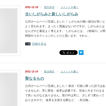
2011-12-18
地方自治
コメントを書く
古いしがらみと新しいしがらみ
公式ホームページ完成しました！ しがらみの無い政治が良いと
よく言われます。まったく異論はないのですが、しがらみとは
なんぞやと最近よく考えます。 しがらみとは、（地域の）人間
関係やコネクションのことだと思います。それら…
詳細を見る
2011-12-14
政治理念
コメントを書く
聖なるもの
公式ホームページ完成しました！ 政治・行政に限った話ではあ
りませんが、常に変化・改革は必要です。完全に今までのまま
で良いものなどありません。世の中は常に、少しずつ変わって
おりますので。 改革を主張する際など、・対立軸…