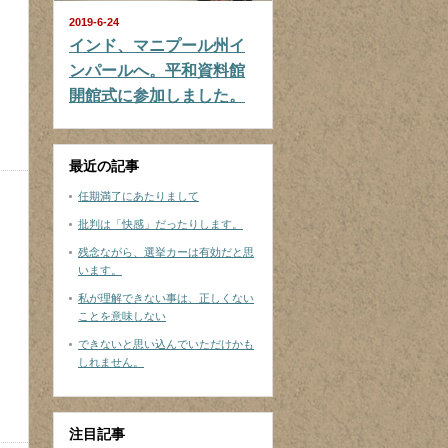
2019-6-24
インド、マニプール州イ
ンパールへ。平和資料館
開館式に参加しました。
最近の記事
任期満了にあたりまして
批判は「快感」だったりします。
残念ながら、選挙カーは有効だと思
います。
私が理解できない事は、正しくない
ことを意味しない
できないと思い込んでいただけかも
しれません。
注目記事