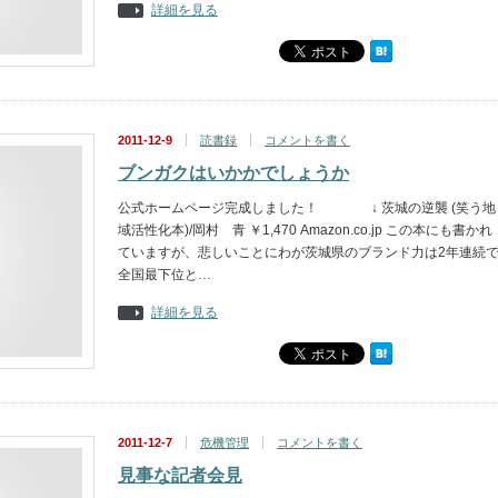
詳細を見る
2011-12-9
読書録
コメントを書く
ブンガクはいかかでしょうか
公式ホームページ完成しました！ ↓ 茨城の逆襲 (笑う地
域活性化本)/岡村 青 ￥1,470 Amazon.co.jp この本にも書かれ
ていますが、悲しいことにわが茨城県のブランド力は2年連続
全国最下位と…
詳細を見る
2011-12-7
危機管理
コメントを書く
見事な記者会見