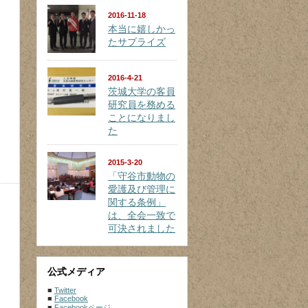
2016-11-18
本当に嬉しかっ
たサプライズ
2016-4-21
茨城大学の客員
研究員を務める
ことになりまし
た
2015-3-20
「守谷市動物の
愛護及び管理に
関する条例」
は、全会一致で
可決されました
公式メディア
■
Twitter
■
Facebook
■
Facebookページ