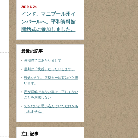
2019-6-24
インド、マニプール州イ
ンパールへ。平和資料館
開館式に参加しました。
最近の記事
任期満了にあたりまして
批判は「快感」だったりします。
残念ながら、選挙カーは有効だと思
います。
私が理解できない事は、正しくない
ことを意味しない
できないと思い込んでいただけかも
しれません。
注目記事