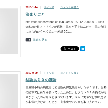
2013-1-14
ドイツ頭
コメントを書く
決まりごと
http://headlines.yahoo.co.jp/hl?a=20130112-00000012-rcdc-
cn&pos=5 フィリピンが宿敵・日本と手を結んだ＝中国の台頭
に立ち向かうべく協力―米紙 201…
詳細を見る
2012-9-20
ドイツ頭
コメントを書く
結論ありきの議論
日露戦争時の病死者に相当数の脚気患者がいたそうです。当時
の陸軍では白米を食べていたために、ビタミンＢ１の摂取が足
りなかったのが原因とされています。因みに海軍では脚気患者
が非常に少なかったとか。玄米食やパン食を取り入れてい…