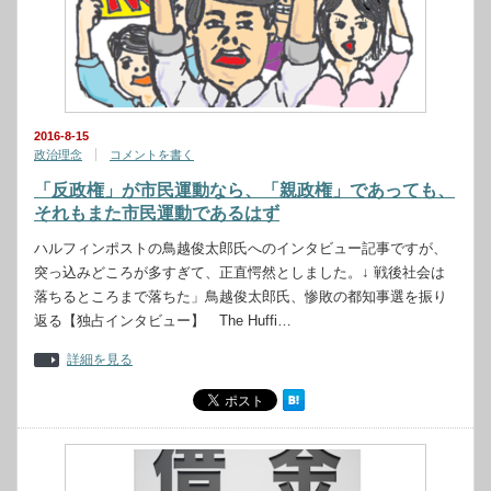
2016-8-15
政治理念
コメントを書く
「反政権」が市民運動なら、「親政権」であっても、
それもまた市民運動であるはず
ハルフィンポストの鳥越俊太郎氏へのインタビュー記事ですが、
突っ込みどころが多すぎて、正直愕然としました。↓ 戦後社会は
落ちるところまで落ちた」鳥越俊太郎氏、惨敗の都知事選を振り
返る【独占インタビュー】 The Huffi…
詳細を見る