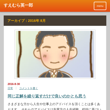
menu
アーカイブ：2016年 8月
2016-8-30
日常
コメントを書く
同じ正解を繰り返すだけで良いのかとも思う
さまざまな方から人生や仕事上のアドバイスを頂くことは多くあ
ります。 それらのアドバイスは先輩方の人生経験、総括に基づい