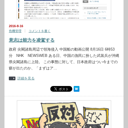
2016-8-16
危機管理
コメントを書く
意志は能力を凌駕する
政府 尖閣諸島周辺で領海侵入 中国船の動画公開 8月16日 6時53
分 NHK NEWSWEB ある日、中国の漁民に扮した武装兵が沖縄
県尖閣諸島に上陸。 この事態に対して、日本政府はつい今までの
癖が出たのか、「まずはア…
詳細を見る