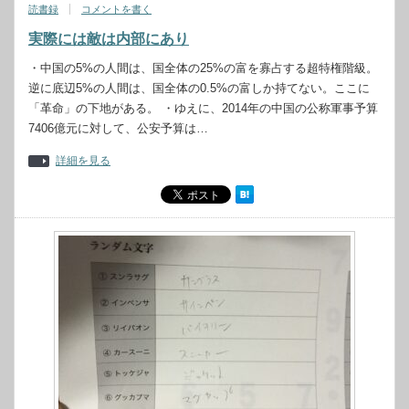
読書録
コメントを書く
実際には敵は内部にあり
・中国の5%の人間は、国全体の25%の富を寡占する超特権階級。
逆に底辺5%の人間は、国全体の0.5%の富しか持てない。ここに
「革命」の下地がある。 ・ゆえに、2014年の中国の公称軍事予算
7406億元に対して、公安予算は…
詳細を見る