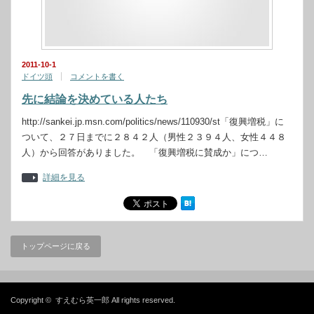
2011-10-1
ドイツ頭
コメントを書く
先に結論を決めている人たち
http://sankei.jp.msn.com/politics/news/110930/st「復興増税」に
ついて、２７日までに２８４２人（男性２３９４人、女性４４８
人）から回答がありました。 「復興増税に賛成か」につ…
詳細を見る
トップページに戻る
Copyright ©
すえむら英一郎
All rights reserved.