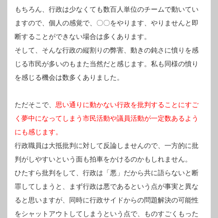
もちろん、行政は少なくても数百人単位のチームで動いてい
ますので、個人の感覚で、〇〇をやります、やりませんと即
断することができない場合は多くあります。
そして、そんな行政の縦割りの弊害、動きの鈍さに憤りを感
じる市民が多いのもまた当然だと感じます。私も同様の憤り
を感じる機会は数多くありました。
ただそこで、
思い通りに動かない行政を批判することにすご
く夢中になってしまう市民活動や議員活動が一定数あるよう
にも感じます。
行政職員は大抵批判に対して反論しませんので、一方的に批
判がしやすいという面も拍車をかけるのかもしれません。
ひたすら批判をして、行政は「悪」だから共に語らないと断
罪してしまうと、まず行政は悪であるという点が事実と異な
ると思いますが、同時に行政サイドからの問題解決の可能性
をシャットアウトしてしまうという点で、ものすごくもった