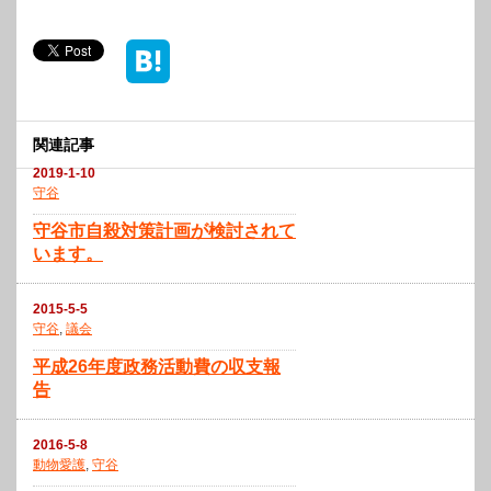
関連記事
2019-1-10
守谷
守谷市自殺対策計画が検討されて
います。
2015-5-5
守谷
,
議会
平成26年度政務活動費の収支報
告
2016-5-8
動物愛護
,
守谷