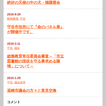
絶好の天候の中の犬・猫譲渡会
2016-9-29
動物愛護
,
守谷
守谷市役所にて『命のパネル展』
が開催中です。
2019-3-11
守谷
,
議会
総務教育常任委員会審査～「市立
図書館の現状を守る事求める陳
情」について～
2015-1-29
守谷
,
議会改革
韮崎市議会の方々と意見交換
コメント