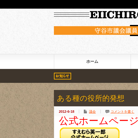
すえむら英一郎の公式ホームページ
ホーム
ある種の役所的発想
2012-6-18
議会
コメントを書く
公式ホームペー