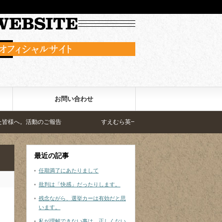
お問い合わせ
ご報告
すえむら英一郎のビジョン。この手で変える
最近の記事
任期満了にあたりまして
批判は「快感」だったりします。
残念ながら、選挙カーは有効だと思
います。
私が理解できない事は、正しくない