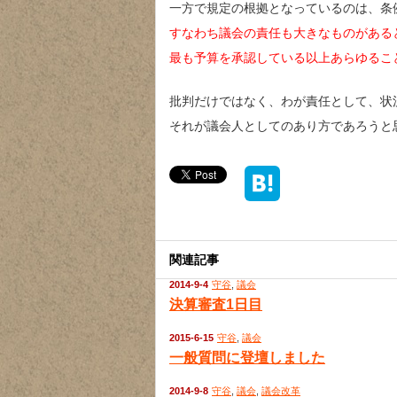
一方で規定の根拠となっているのは、条
すなわち議会の責任も大きなものがある
最も予算を承認している以上あらゆるこ
批判だけではなく、わが責任として、状
それが議会人としてのあり方であろうと
関連記事
2014-9-4
守谷
,
議会
決算審査1日目
2015-6-15
守谷
,
議会
一般質問に登壇しました
2014-9-8
守谷
,
議会
,
議会改革