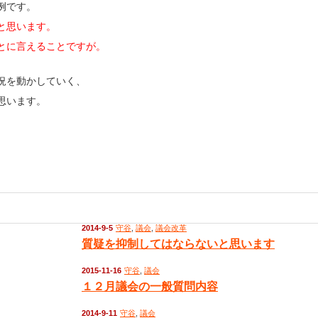
例です。
と思います。
とに言えることですが。
況を動かしていく、
思います。
2014-9-5
守谷
,
議会
,
議会改革
質疑を抑制してはならないと思います
2015-11-16
守谷
,
議会
１２月議会の一般質問内容
2014-9-11
守谷
,
議会