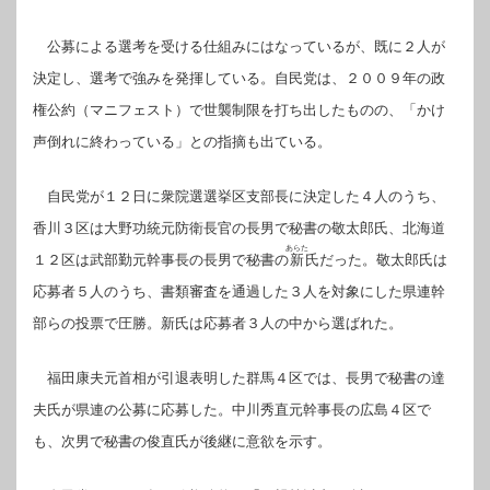
公募による選考を受ける仕組みにはなっているが、既に２人が
決定し、選考で強みを発揮している。自民党は、２００９年の政
権公約（マニフェスト）で世襲制限を打ち出したものの、「かけ
声倒れに終わっている」との指摘も出ている。
自民党が１２日に衆院選選挙区支部長に決定した４人のうち、
香川３区は大野功統元防衛長官の長男で秘書の敬太郎氏、北海道
あらた
１２区は武部勤元幹事長の長男で秘書の
新
氏だった。敬太郎氏は
応募者５人のうち、書類審査を通過した３人を対象にした県連幹
部らの投票で圧勝。新氏は応募者３人の中から選ばれた。
福田康夫元首相が引退表明した群馬４区では、長男で秘書の達
夫氏が県連の公募に応募した。中川秀直元幹事長の広島４区で
も、次男で秘書の俊直氏が後継に意欲を示す。