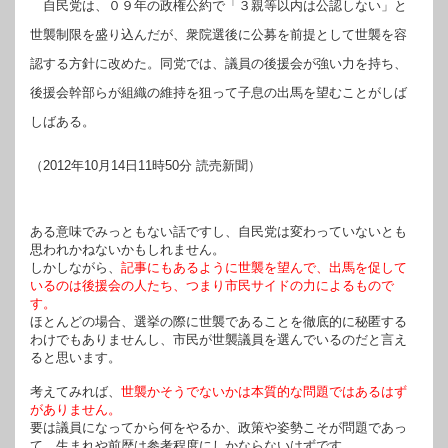
自民党は、０９年の政権公約で「３親等以内は公認しない」と
世襲制限を盛り込んだが、衆院選後に公募を前提として世襲を容
認する方針に改めた。同党では、議員の後援会が強い力を持ち、
後援会幹部らが組織の維持を狙って子息の出馬を望むことがしば
しばある。
（
2012年10月14日11時50分
読売新聞）
ある意味でみっともない話ですし、自民党は変わっていないとも
思われかねないかもしれません。
しかしながら、
記事にもあるように世襲を望んで、出馬を促して
いるのは後援会の人たち、つまり市民サイドの力によるもので
す。
ほとんどの場合、選挙の際に世襲であることを徹底的に秘匿する
わけでもありませんし、市民が世襲議員を選んでいるのだと言え
ると思います。
考えてみれば、
世襲かそうでないかは本質的な問題ではあるはず
がありません。
要は議員になってから何をやるか、政策や姿勢こそが問題であっ
て、生まれや前歴は参考程度にしかならないはずです。