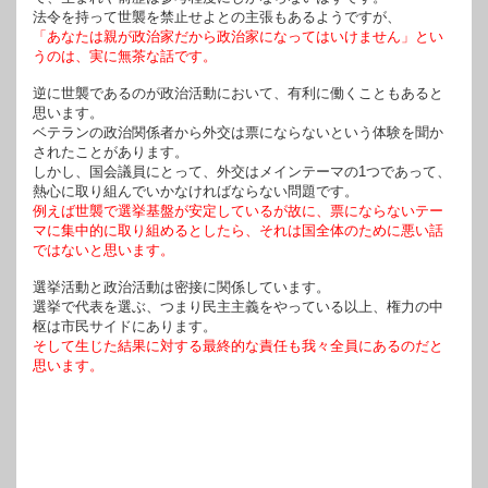
法令を持って世襲を禁止せよとの主張もあるようですが、
「あなたは親が政治家だから政治家になってはいけません」とい
うのは、実に無茶な話です。
逆に世襲であるのが政治活動において、有利に働くこともあると
思います。
ベテランの政治関係者から外交は票にならないという体験を聞か
されたことがあります。
しかし、国会議員にとって、外交はメインテーマの1つであって、
熱心に取り組んでいかなければならない問題です。
例えば世襲で選挙基盤が安定しているが故に、票にならないテー
マに集中的に取り組めるとしたら、それは国全体のために悪い話
ではないと思います。
選挙活動と政治活動は密接に関係しています。
選挙で代表を選ぶ、つまり民主主義をやっている以上、権力の中
枢は市民サイドにあります。
そして生じた結果に対する最終的な責任も我々全員にあるのだと
思います。